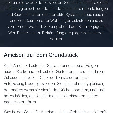
her, um die wieder loszuwerden. Sie sind nicht nur ekelhaft
und unhygienisch, sondern finden auch durch Rohrleitungen
und Kabelschächten das perfekte System, um sich auch in
anderen Räumen oder Wohnungen aufzuteilen und zu
vermehren, weshalb Sie umgehend den Kammerjäger in
Werl Blumenthal zu Bekämpfung der plage kontaktieren
sollten.
Ameisen auf dem Grundstück
Auch Ameisenhaufen im Garten können später Folgen
haben. Sie könne sich auf die Gartenterrasse und in Ihrem
Zuhause ansiedeln. Daher sollten sie sofort nach
Entdeckung beseitigt werden. Sie sind sehr unhygienisch,
besonders wenn sie sich in der Küche absetzen, und sind
holzschädlich, da sie sich in das Holz einbetten und es
dadurch zerstören.
Was ist der Grund für Ameisen, in das Gebäude zu ziehen?