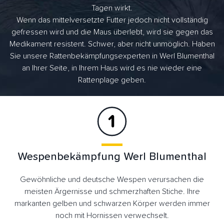
Tagen wirkt.
Wenn das mittelversetzte Futter jedoch nicht vollständig
gefressen wird und die Maus überlebt, wird sie gegen das
Medikament resistent. Schwer, aber nicht unmöglich. Haben
Sie unsere Rattenbekämpfungsexperten in Werl Blumenthal
an Ihrer Seite, in Ihrem Haus wird es nie wieder eine
Rattenplage geben.
Wespenbekämpfung Werl Blumenthal
Gewöhnliche und deutsche Wespen verursachen die
meisten Ärgernisse und schmerzhaften Stiche. Ihre
markanten gelben und schwarzen Körper werden immer
noch mit Hornissen verwechselt.