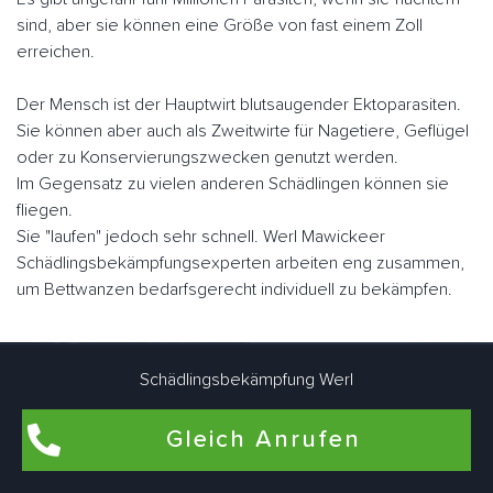
sind, aber sie können eine Größe von fast einem Zoll
erreichen.
Der Mensch ist der Hauptwirt blutsaugender Ektoparasiten.
Sie können aber auch als Zweitwirte für Nagetiere, Geflügel
oder zu Konservierungszwecken genutzt werden.
Im Gegensatz zu vielen anderen Schädlingen können sie
fliegen.
Sie "laufen" jedoch sehr schnell. Werl Mawickeer
Schädlingsbekämpfungsexperten arbeiten eng zusammen,
um Bettwanzen bedarfsgerecht individuell zu bekämpfen.
Flohbekämpfung in Werl Mawicke
Schädlingsbekämpfung Werl
Flöhe kommen am häufigsten in Wohnungen und Häusern
Gleich Anrufen
vor, in denen Haustiere wie Hunde und Katzen leben. Auch
in Wohnräumen, die schon lange nicht mehr von Haustieren