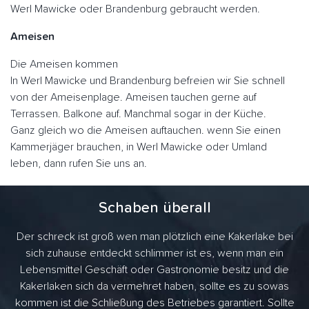
Werl Mawicke oder Brandenburg gebraucht werden.
Ameisen
Die Ameisen kommen
In Werl Mawicke und Brandenburg befreien wir Sie schnell
von der Ameisenplage. Ameisen tauchen gerne auf
Terrassen. Balkone auf. Manchmal sogar in der Küche.
Ganz gleich wo die Ameisen auftauchen. wenn Sie einen
Kammerjäger brauchen, in Werl Mawicke oder Umland
leben, dann rufen Sie uns an.
Schaben überall
Der schreck ist groß wen man plötzlich eine Kakerlake bei
sich zuhause entdeckt schlimmer ist es, wenn man ein
Lebensmittel Geschäft oder Gastronomie besitz und die
Kakerlaken sich da vermehret haben, sollte es zu sowas
kommen ist die Schließung des Betriebes garantiert. Sollte