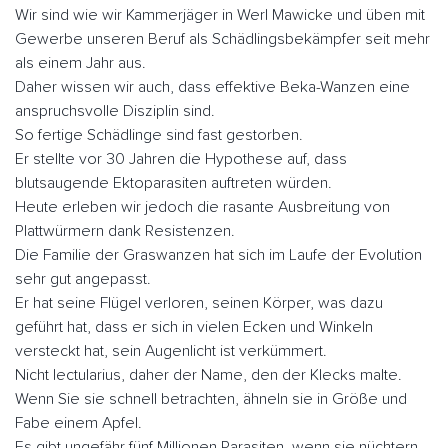
Wir sind wie wir Kammerjäger in Werl Mawicke und üben mit
Gewerbe unseren Beruf als Schädlingsbekämpfer seit mehr
als einem Jahr aus.
Daher wissen wir auch, dass effektive Beka-Wanzen eine
anspruchsvolle Disziplin sind.
So fertige Schädlinge sind fast gestorben.
Er stellte vor 30 Jahren die Hypothese auf, dass
blutsaugende Ektoparasiten auftreten würden.
Heute erleben wir jedoch die rasante Ausbreitung von
Plattwürmern dank Resistenzen.
Die Familie der Graswanzen hat sich im Laufe der Evolution
sehr gut angepasst.
Er hat seine Flügel verloren, seinen Körper, was dazu
geführt hat, dass er sich in vielen Ecken und Winkeln
versteckt hat, sein Augenlicht ist verkümmert.
Nicht lectularius, daher der Name, den der Klecks malte.
Wenn Sie sie schnell betrachten, ähneln sie in Größe und
Fabe einem Apfel.
Es gibt ungefähr fünf Millionen Parasiten, wenn sie nüchtern