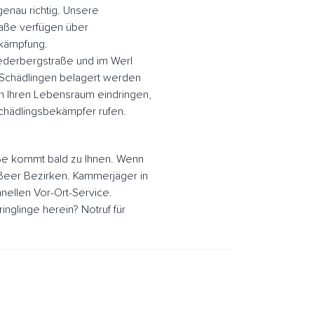
enau richtig. Unsere
aße verfügen über
ekämpfung.
iederbergstraße und im Werl
Schädlingen belagert werden
n Ihren Lebensraum eindringen,
chädlingsbekämpfer rufen.
ße kommt bald zu Ihnen. Wenn
raßeer Bezirken. Kammerjäger in
nellen Vor-Ort-Service.
glinge herein? Notruf für