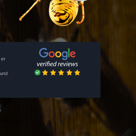
 er
 und