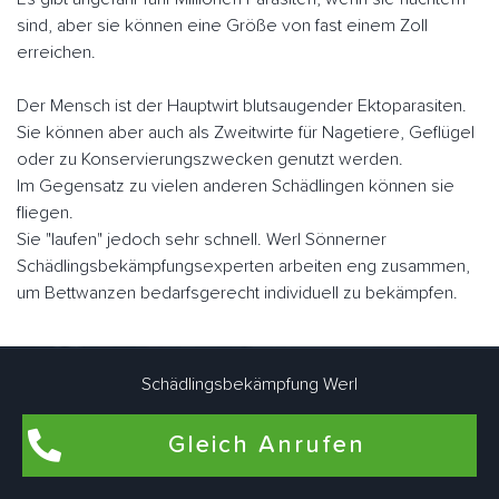
sind, aber sie können eine Größe von fast einem Zoll
erreichen.
Der Mensch ist der Hauptwirt blutsaugender Ektoparasiten.
Sie können aber auch als Zweitwirte für Nagetiere, Geflügel
oder zu Konservierungszwecken genutzt werden.
Im Gegensatz zu vielen anderen Schädlingen können sie
fliegen.
Sie "laufen" jedoch sehr schnell. Werl Sönnerner
Schädlingsbekämpfungsexperten arbeiten eng zusammen,
um Bettwanzen bedarfsgerecht individuell zu bekämpfen.
Flohbekämpfung in Werl Sönnern
Schädlingsbekämpfung Werl
Flöhe kommen am häufigsten in Wohnungen und Häusern
Gleich Anrufen
vor, in denen Haustiere wie Hunde und Katzen leben. Auch
in Wohnräumen, die schon lange nicht mehr von Haustieren