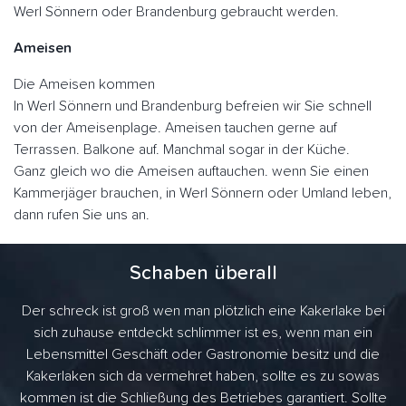
Werl Sönnern oder Brandenburg gebraucht werden.
Ameisen
Die Ameisen kommen
In Werl Sönnern und Brandenburg befreien wir Sie schnell
von der Ameisenplage. Ameisen tauchen gerne auf
Terrassen. Balkone auf. Manchmal sogar in der Küche.
Ganz gleich wo die Ameisen auftauchen. wenn Sie einen
Kammerjäger brauchen, in Werl Sönnern oder Umland leben,
dann rufen Sie uns an.
Schaben überall
Der schreck ist groß wen man plötzlich eine Kakerlake bei
sich zuhause entdeckt schlimmer ist es, wenn man ein
Lebensmittel Geschäft oder Gastronomie besitz und die
Kakerlaken sich da vermehret haben, sollte es zu sowas
kommen ist die Schließung des Betriebes garantiert. Sollte