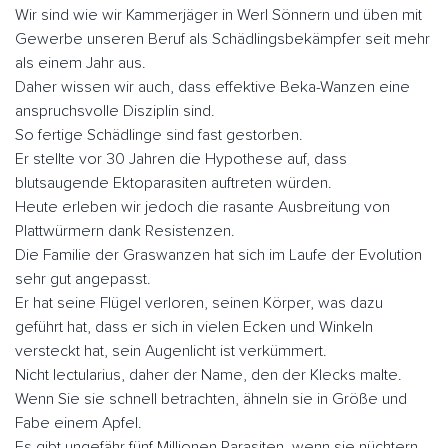
Wir sind wie wir Kammerjäger in Werl Sönnern und üben mit
Gewerbe unseren Beruf als Schädlingsbekämpfer seit mehr
als einem Jahr aus.
Daher wissen wir auch, dass effektive Beka-Wanzen eine
anspruchsvolle Disziplin sind.
So fertige Schädlinge sind fast gestorben.
Er stellte vor 30 Jahren die Hypothese auf, dass
blutsaugende Ektoparasiten auftreten würden.
Heute erleben wir jedoch die rasante Ausbreitung von
Plattwürmern dank Resistenzen.
Die Familie der Graswanzen hat sich im Laufe der Evolution
sehr gut angepasst.
Er hat seine Flügel verloren, seinen Körper, was dazu
geführt hat, dass er sich in vielen Ecken und Winkeln
versteckt hat, sein Augenlicht ist verkümmert.
Nicht lectularius, daher der Name, den der Klecks malte.
Wenn Sie sie schnell betrachten, ähneln sie in Größe und
Fabe einem Apfel.
Es gibt ungefähr fünf Millionen Parasiten, wenn sie nüchtern